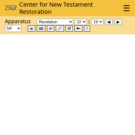
Apparatus
≣
🕮
⮺
🔗
🗹
🔑
?