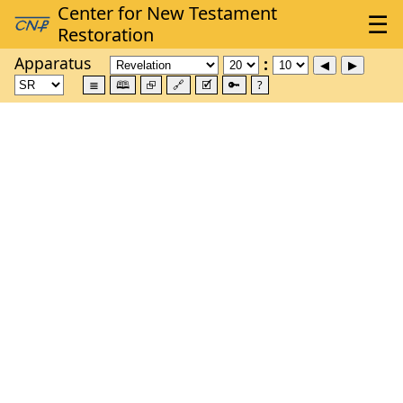
Apparatus
≣
🕮
⮺
🔗
🗹
🔑
?