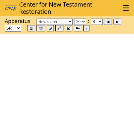
Apparatus
≣
🕮
⮺
🔗
🗹
🔑
?