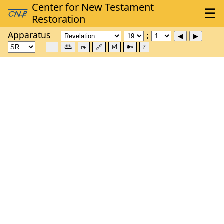
Apparatus
≣
🕮
⮺
🔗
🗹
🔑
?