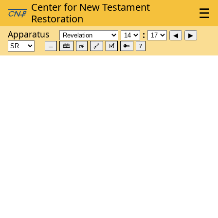
Apparatus
≣
🕮
⮺
🔗
🗹
🔑
?