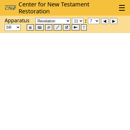
Apparatus
≣
🕮
⮺
🔗
🗹
🔑
?