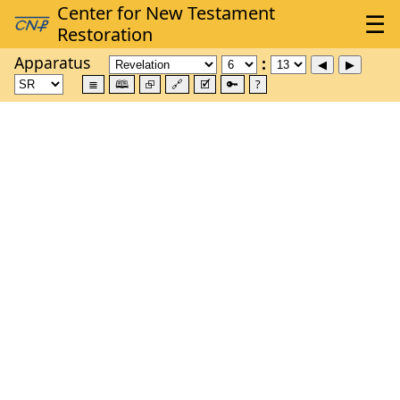
Apparatus
≣
🕮
⮺
🔗
🗹
🔑
?