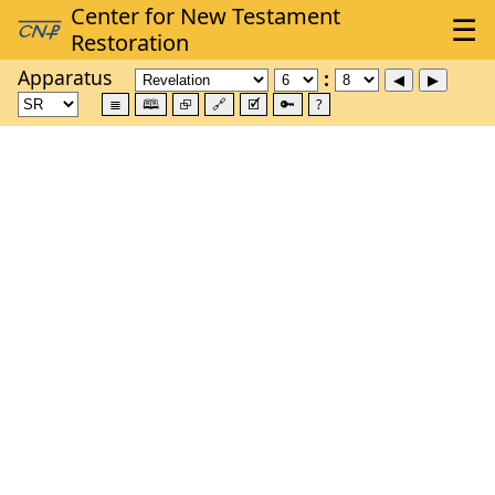
Apparatus
≣
🕮
⮺
🔗
🗹
🔑
?