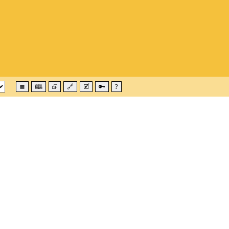
≣
🕮
⮺
🔗
🗹
🔑
?