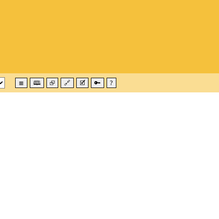
≣
🕮
⮺
🔗
🗹
🔑
?