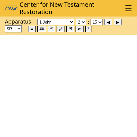
Apparatus
≣
🕮
⮺
🔗
🗹
🔑
?