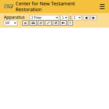
Apparatus
≣
🕮
⮺
🔗
🗹
🔑
?