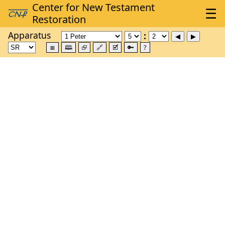
Apparatus
≣
🕮
⮺
🔗
🗹
🔑
?