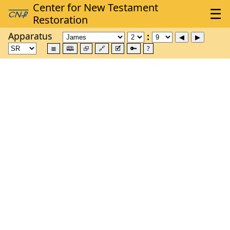
Apparatus
≣
🕮
⮺
🔗
🗹
🔑
?