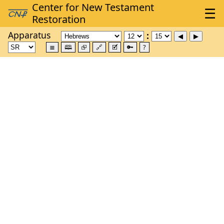
Apparatus
≣
🕮
⮺
🔗
🗹
🔑
?