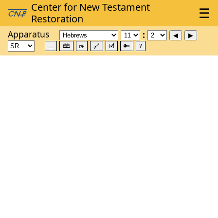
Apparatus
≣
🕮
⮺
🔗
🗹
🔑
?