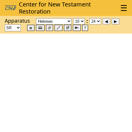
Apparatus
≣
🕮
⮺
🔗
🗹
🔑
?