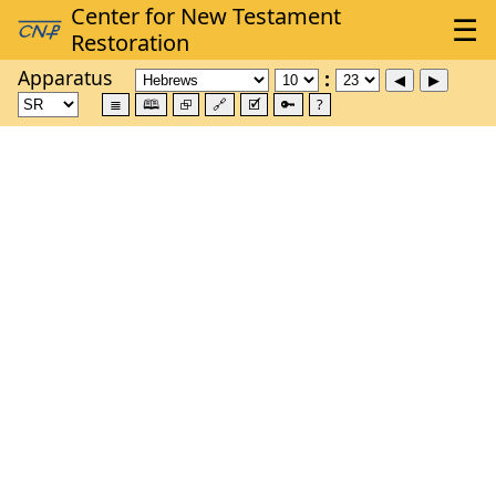
Apparatus
≣
🕮
⮺
🔗
🗹
🔑
?