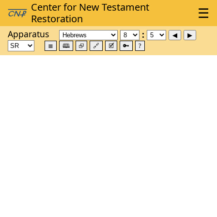
Apparatus
≣
🕮
⮺
🔗
🗹
🔑
?