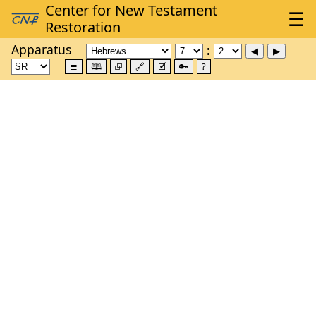
Apparatus
≣
🕮
⮺
🔗
🗹
🔑
?