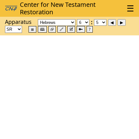
Apparatus
≣
🕮
⮺
🔗
🗹
🔑
?