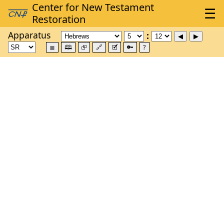
Apparatus
≣
🕮
⮺
🔗
🗹
🔑
?