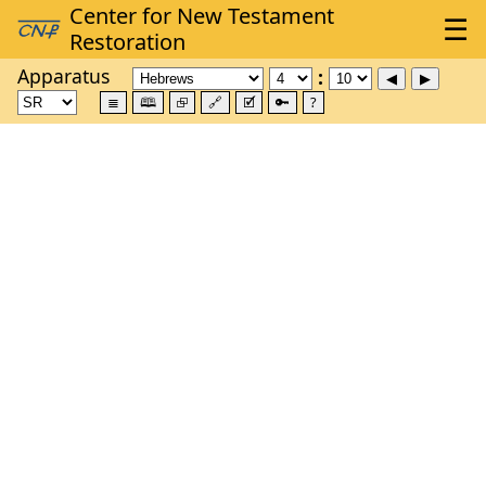
Apparatus
≣
🕮
⮺
🔗
🗹
🔑
?