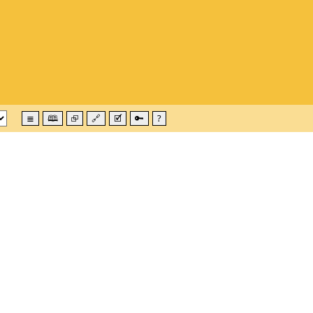
≣
🕮
⮺
🔗
🗹
🔑
?