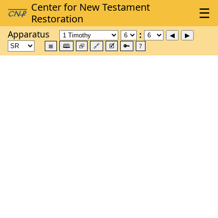
Apparatus
≣
🕮
⮺
🔗
🗹
🔑
?