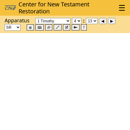
Apparatus
≣
🕮
⮺
🔗
🗹
🔑
?