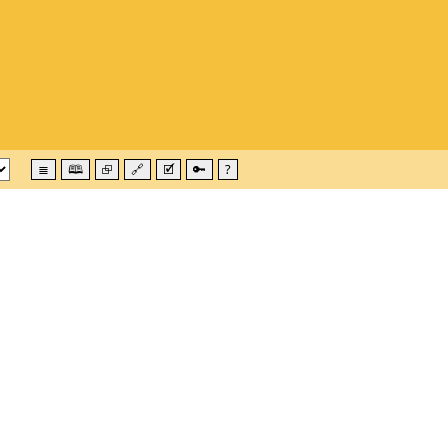
≣
🕮
⮺
🔗
🗹
🔑
?