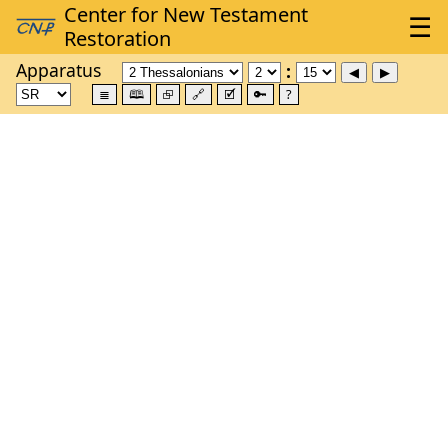
Apparatus
≣
🕮
⮺
🔗
🗹
🔑
?