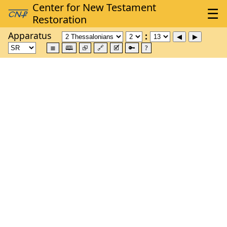
Apparatus
≣
🕮
⮺
🔗
🗹
🔑
?