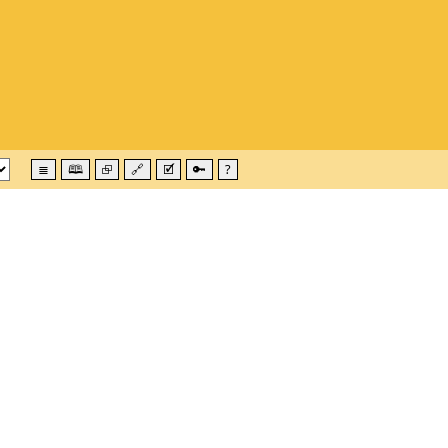
≣
🕮
⮺
🔗
🗹
🔑
?