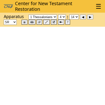
Apparatus
≣
🕮
⮺
🔗
🗹
🔑
?