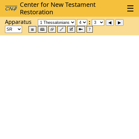
Apparatus
≣
🕮
⮺
🔗
🗹
🔑
?