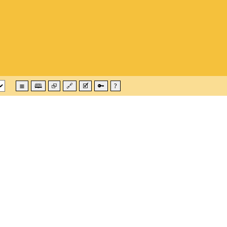
≣
🕮
⮺
🔗
🗹
🔑
?