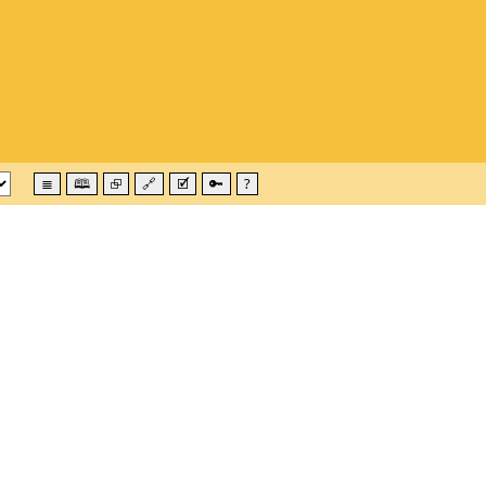
≣
🕮
⮺
🔗
🗹
🔑
?