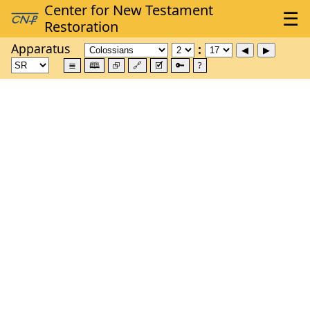
Apparatus
≣
🕮
⮺
🔗
🗹
🔑
?