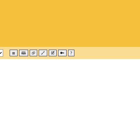
≣
🕮
⮺
🔗
🗹
🔑
?