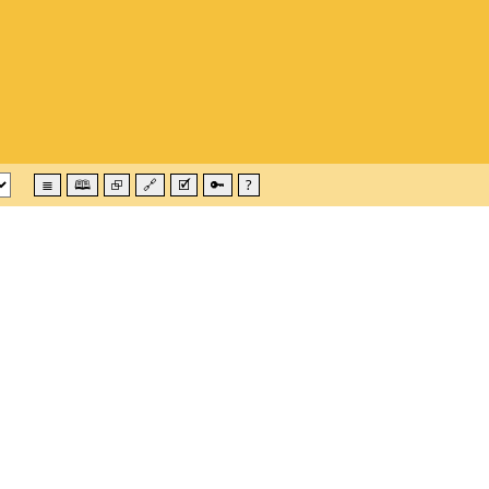
≣
🕮
⮺
🔗
🗹
🔑
?