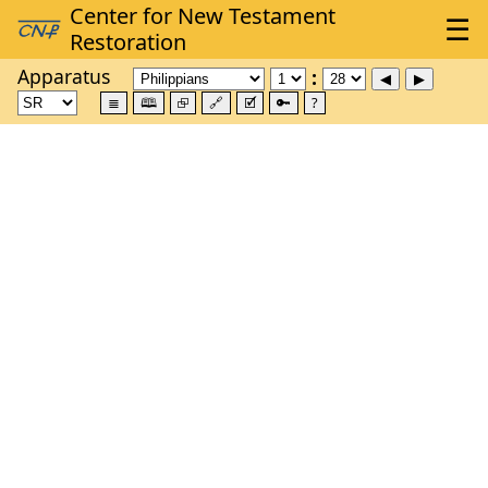
Apparatus
≣
🕮
⮺
🔗
🗹
🔑
?