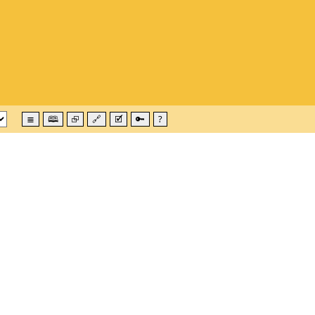
≣
🕮
⮺
🔗
🗹
🔑
?