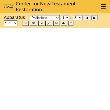
Apparatus
≣
🕮
⮺
🔗
🗹
🔑
?