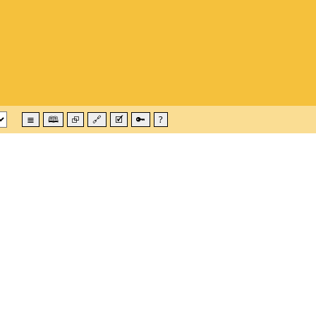
≣
🕮
⮺
🔗
🗹
🔑
?