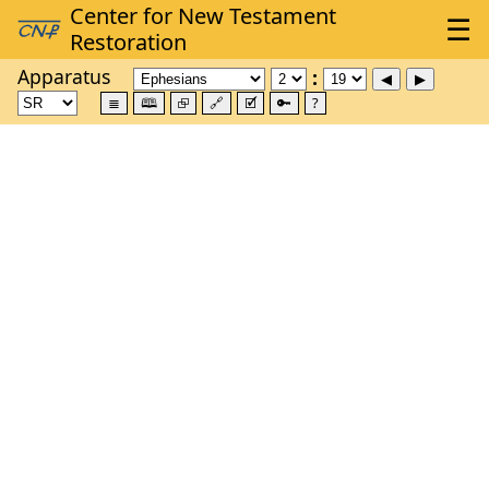
Apparatus
≣
🕮
⮺
🔗
🗹
🔑
?