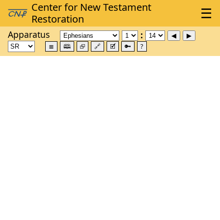
Apparatus
≣
🕮
⮺
🔗
🗹
🔑
?