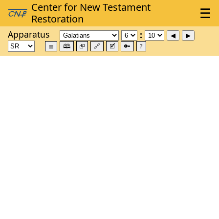
Apparatus
≣
🕮
⮺
🔗
🗹
🔑
?