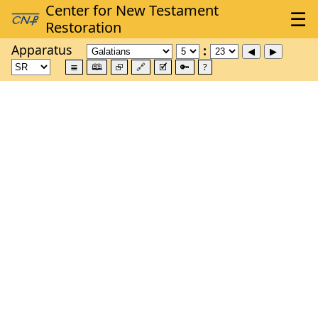
Apparatus
≣
🕮
⮺
🔗
🗹
🔑
?