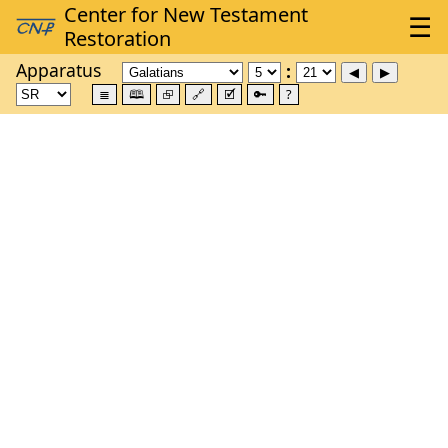
Apparatus
≣
🕮
⮺
🔗
🗹
🔑
?