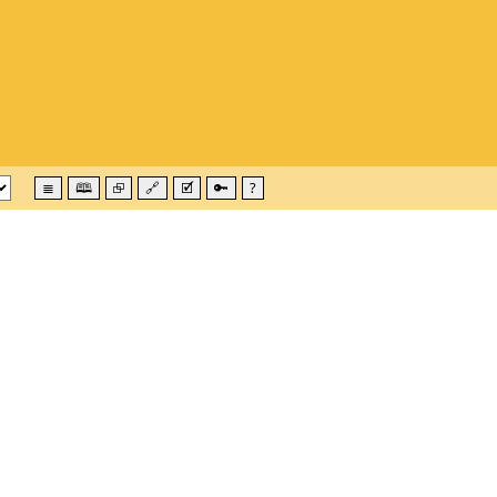
≣
🕮
⮺
🔗
🗹
🔑
?