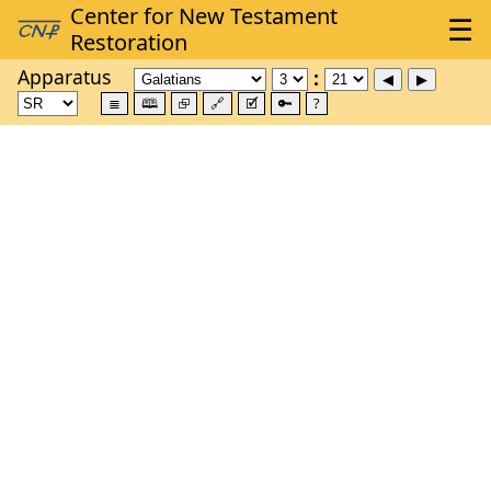
Apparatus
≣
🕮
⮺
🔗
🗹
🔑
?