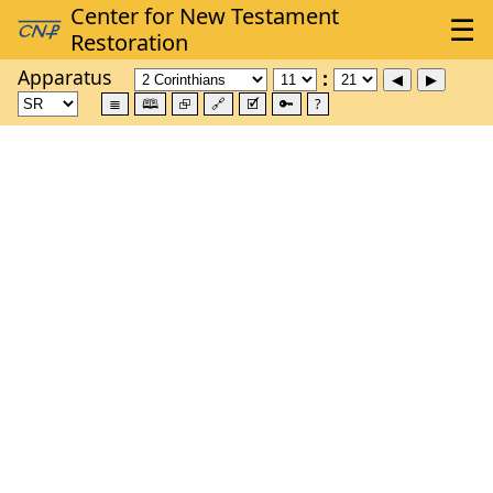
Apparatus
≣
🕮
⮺
🔗
🗹
🔑
?