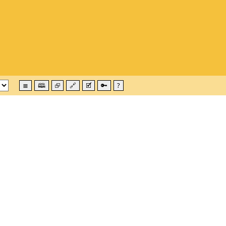
≣
🕮
⮺
🔗
🗹
🔑
?